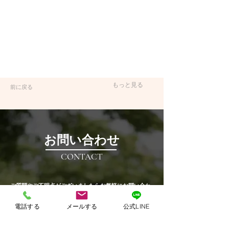
もっと見る
前に戻る
​お問い合わせ
CONTACT
​ご質問やご不明点がございましたらお気軽にお問い合わ
せください。​
電話する
メールする
公式LINE
​事業拡大・より良い経営に向けサポートいたします！