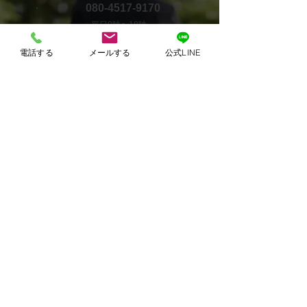
​080-4517-9170
平日9時〜18時
電話する
メールする
公式LINE
お問い合わせフォーム
事例紹介資料をダウンロード
​最新の事例はこちら
行政書士いのうえ法務事務所
〒020-0033 盛岡市盛岡駅前北通6−36
​TEL：080-4517-9170
Mail :
inoue@asoffice-inoue.com
​対応地域：盛岡市、滝沢市、八幡平市、花巻市、紫
波町、北上市、奥州市、一関市、宮古市、大船渡