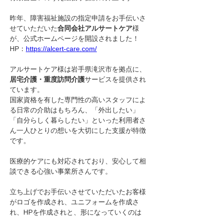
昨年、障害福祉施設の指定申請をお手伝いさ
せていただいた
合同会社アルサートケア
様
が、公式ホームページを開設されました！
HP：
https://alcert-care.com/
アルサートケア様は岩手県滝沢市を拠点に、
居宅介護・重度訪問介護
サービスを提供され
ています。
国家資格を有した専門性の高いスタッフによ
る日常の介助はもちろん、「外出したい」
「自分らしく暮らしたい」といった利用者さ
ん一人ひとりの想いを大切にした支援が特徴
です。
医療的ケアにも対応されており、安心して相
談できる心強い事業所さんです。
立ち上げでお手伝いさせていただいたお客様
がロゴを作成され、ユニフォームを作成さ
れ、HPを作成されと、形になっていくのは