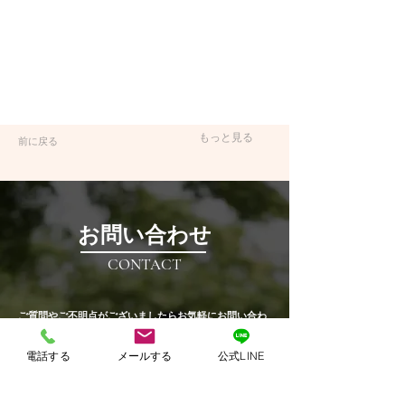
もっと見る
前に戻る
​お問い合わせ
CONTACT
​ご質問やご不明点がございましたらお気軽にお問い合わ
せください。​
電話する
メールする
公式LINE
​事業拡大・より良い経営に向けサポートいたします！