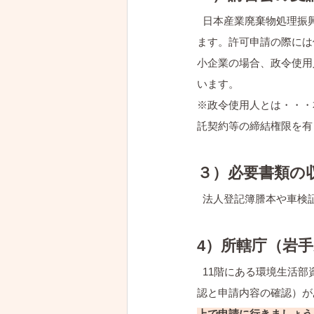
  日本産業廃棄物処理
ます。許可申請の際には
小企業の場合、政令使用
います。
※政令使用人とは・・・
託契約等の締結権限を有
３）必要書類の
  法人登記簿謄本や車
4）所轄庁（岩
  11階にある環境生
認と申請内容の確認）が
上で申請に行きましょう