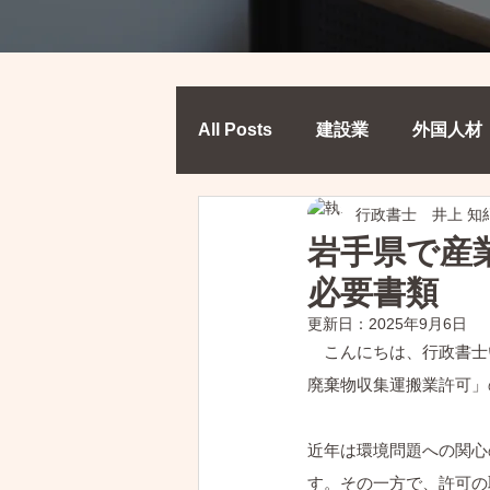
All Posts
建設業
外国人材
行政書士 井上 知
福祉
岩手県で産
必要書類
更新日：
2025年9月6日
　こんにちは、行政書士
廃棄物収集運搬業許可」
近年は環境問題への関心
す。その一方で、許可の