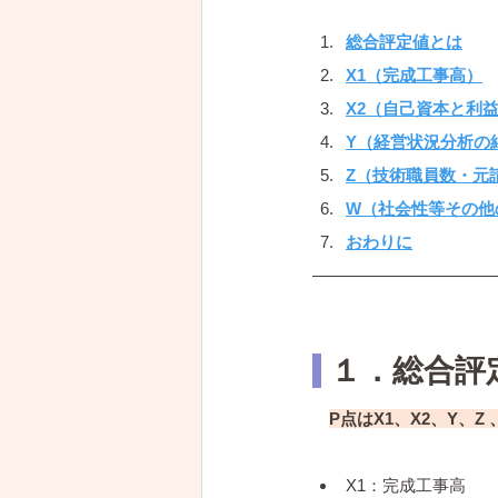
総合評定値とは
X1（完成工事高）
X2（自己資本と利
Y（経営状況分析の
Z（技術職員数・元
W（社会性等その他
おわりに
 １．総合評
P点はX1、X2、Y、
X1：完成工事高