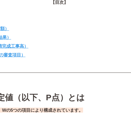
【目次】
益額）
結果）
請完成工事高）
の審査項目）
定値（以下、P点）とは
Z 、Wの5つの項目により構成されています。