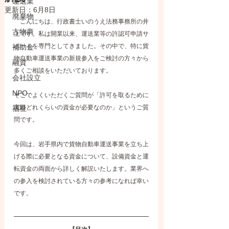
運送業
更新日：
6月8日
廃棄物
　こんにちは、行政書士いのうえ法務事務所の井
古物商
上です。私は開業以来、運送業等の許認可申請サ
ポートを専門としてきました。その中で、特に貨
補助金
物自動車運送事業の新規参入をご検討の方々から
融資
多くご相談をいただいております。
会社設立
NPO
そこでよくいただくご質問が「許可を取るために
実際どれくらいの資金が必要なのか」というご質
福祉
問です。
今回は、岩手県内で貨物自動車運送事業を立ち上
げる際に必要となる資金について、設備資金と運
転資金の両面から詳しく解説いたします。業界へ
の参入を検討されている方々の参考になれば幸い
です。