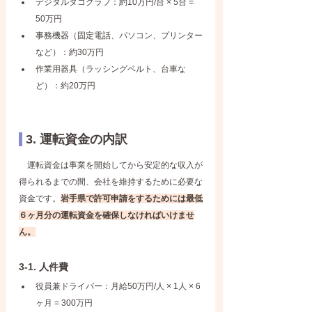
デジタルタコグラフ：約10万円/台 × 5台 = 
50万円
事務機器（固定電話、パソコン、プリンター
など）：約30万円
作業用器具（ラッシングベルト、台車な
ど）：約20万円
 3. 運転資金の内訳
　運転資金は事業を開始してから安定的な収入が
得られるまでの間、会社を維持するために必要な
資金です。
岩手県で許可申請をするためには最低
６ヶ月分の運転資金を確保しなければいけませ
ん。
3-1. 人件費
役員兼ドライバー：月給50万円/人 × 1人 × 6
ヶ月 = 300万円