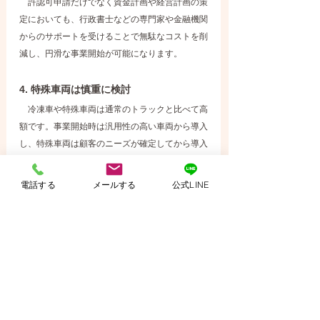
　許認可申請だけでなく資金計画や経営計画の策
定においても、行政書士などの専門家や金融機関
からのサポートを受けることで無駄なコストを削
減し、円滑な事業開始が可能になります。
4. 特殊車両は慎重に検討 
　冷凍車や特殊車両は通常のトラックと比べて高
額です。事業開始時は汎用性の高い車両から導入
し、特殊車両は顧客のニーズが確定してから導入
するという順序も考慮すべきでしょう。
電話する
メールする
公式LINE
 ８．おわりに
　これまで見てきたように、貨物自動車運送事業
の開始には非常に多くの資金が必要です。しかし
適切な事業計画と準備があれば、安定した事業運
営が可能になります。