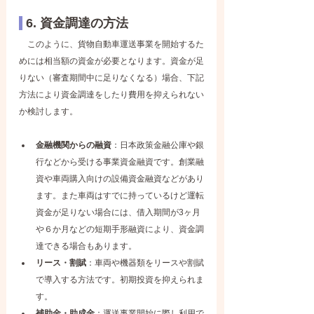
 6. 資金調達の方法
　このように、貨物自動車運送事業を開始するた
めには相当額の資金が必要となります。資金が足
りない（審査期間中に足りなくなる）場合、下記
方法により資金調達をしたり費用を抑えられない
か検討します。
金融機関からの融資
：日本政策金融公庫や銀
行などから受ける事業資金融資です。創業融
資や車両購入向けの設備資金融資などがあり
ます。また車両はすでに持っているけど運転
資金が足りない場合には、借入期間が3ヶ月
や６か月などの短期手形融資により、資金調
達できる場合もあります。
リース・割賦
：車両や機器類をリースや割賦
で導入する方法です。初期投資を抑えられま
す。
補助金・助成金
：運送事業開始に際し利用で