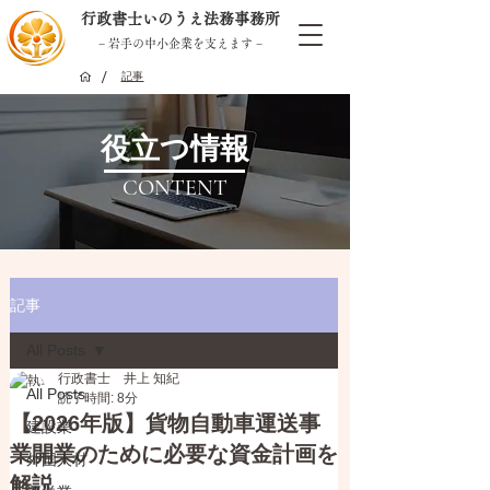
行政書士いのうえ法務事務所
− 岩手の中小企業を支えます −
/
記事
役立つ情報
CONTENT
記事
All Posts
行政書士 井上 知紀
All Posts
読了時間: 8分
【2026年版】貨物自動車運送事
建設業
業開業のために必要な資金計画を
外国人材
解説