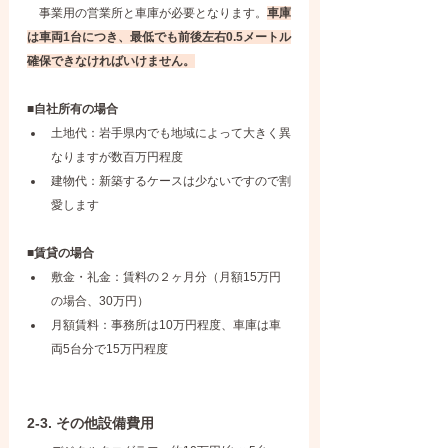
　事業用の営業所と車庫が必要となります。
車庫
は車両1台につき、最低でも前後左右0.5メートル
確保できなければいけません。
■自社所有の場合
土地代：岩手県内でも地域によって大きく異
なりますが数百万円程度
建物代：新築するケースは少ないですので割
愛します
■賃貸の場合
敷金・礼金：賃料の２ヶ月分（月額15万円
の場合、30万円）
月額賃料：事務所は10万円程度、車庫は車
両5台分で15万円程度
2-3. その他設備費用